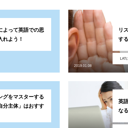
によって英語での思
リ
入れよう！
す
LA
2019.01.08
ングをマスターする
英
自分主体」はおすす
な