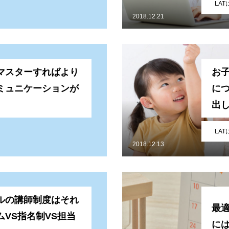
LA
2018.12.21
マスターすればより
お
ミュニケーションが
に
出
LA
2018.12.13
ルの講師制度はそれ
最
VS指名制VS担当
に