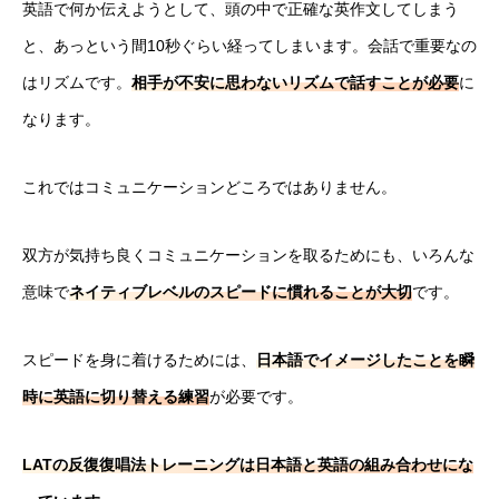
英語で何か伝えようとして、頭の中で正確な英作文してしまう
と、あっという間10秒ぐらい経ってしまいます。会話で重要なの
はリズムです。
相手が不安に思わないリズムで話すことが必要
に
なります。
サービス
これではコミュニケーションどころではありません。
会社概要
ブログ
双方が気持ち良くコミュニケーションを取るためにも、いろんな
意味で
ネイティブレベルのスピードに慣れることが大切
です。
その他
スピードを身に着けるためには、
日本語でイメージしたことを瞬
時に英語に切り替える練習
が必要です。
LATの反復復唱法トレーニングは日本語と英語の組み合わせにな