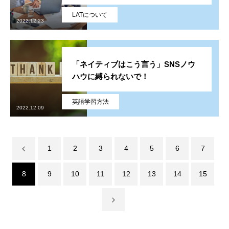
会社概要
LATについて
2022.12.23
ブログ
その他
「ネイティブはこう言う」SNSノウ
ハウに縛られないで！
英語学習方法
2022.12.09
1
2
3
4
5
6
7
8
9
10
11
12
13
14
15