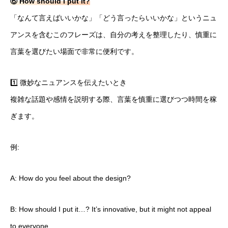
⑥ How should I put it?
「なんて言えばいいかな」「どう言ったらいいかな」というニュ
アンスを含むこのフレーズは、自分の考えを整理したり、慎重に
言葉を選びたい場面で非常に便利です。
1️⃣ 微妙なニュアンスを伝えたいとき
複雑な話題や感情を説明する際、言葉を慎重に選びつつ時間を稼
サービス
ぎます。
会社概要
例:
ブログ
その他
A: How do you feel about the design?
B: How should I put it…? It’s innovative, but it might not appeal
to everyone.