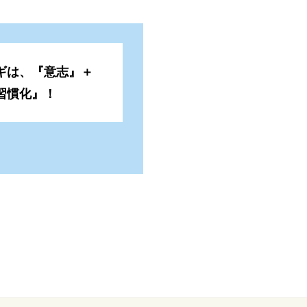
ギは、『意志』＋
習慣化』！